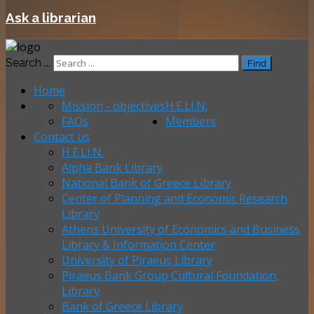
Ask a librarian
Search ...
Find
Home
Mission - objectives
H.E.LI.N.
FAQs
Members
Contact us
H.E.LI.N.
Alpha Bank Library
National Bank of Greece Library
Center of Planning and Economic Research
Library
Athens University of Economics and Business
Library & Information Center
University of Piraeus Library
Piraeus Bank Group Cultural Foundation
Library
Bank of Greece Library