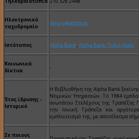
Τηλεομοιοτυπία
210 326 2448
Ηλεκτρονικό
library@alpha.gr
ταχυδρομείο
Ιστότοπος
Alpha Bank
,
Alpha Bank Πολιτισμός
Κοινωνικά
-
δίκτυα
Η Βιβλιοθήκη της Alpha Bank ξεκίν
Νομικών Υπηρεσιών. Το 1984 εμπλο
Έτος ίδρυσης -
ανωτάτου Στελέχους της Τραπέζης Π
Iστορικό
την Ιονική Τράπεζα και αργότερ
εμπλουτισμό της, με αποτέλεσμα σήμε
Σε ποιους
Προσωπικό της Τραπέζης, ευρύ κοινό, 