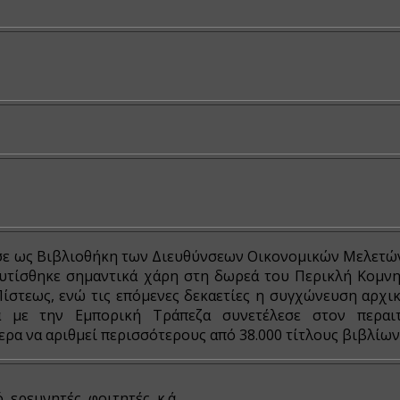
ησε ως Βιβλιοθήκη των Διευθύνσεων Οικονομικών Μελετών
υτίσθηκε σημαντικά χάρη στη δωρεά του Περικλή Κομνη
ίστεως, ενώ τις επόμενες δεκαετίες η συγχώνευση αρχικ
α με την Εμπορική Τράπεζα συνετέλεσε στον περαι
ρα να αριθμεί περισσότερους από 38.000 τίτλους βιβλίων
ερευνητές, φοιτητές, κ.ά.