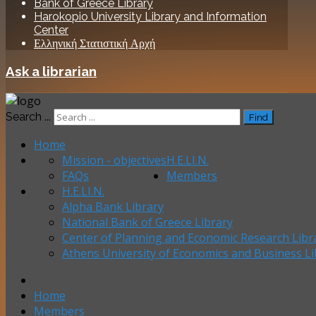
Bank of Greece Library
Harokopio University Library and Information
Center
Ελληνική Στατιστική Αρχή
Ask a librarian
Search ...
Find
Home
Mission - objectives
H.E.LI.N.
FAQs
Members
H.E.LI.N.
Alpha Bank Library
National Bank of Greece Library
Center of Planning and Economic Research Libr
Athens University of Economics and Business Li
Home
Members