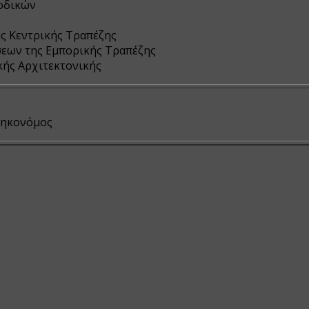
ιοδικών
ής Κεντρικής Τραπέζης
εων της Εμπορικής Τραπέζης
ής Αρχιτεκτονικής
θηκονόμος