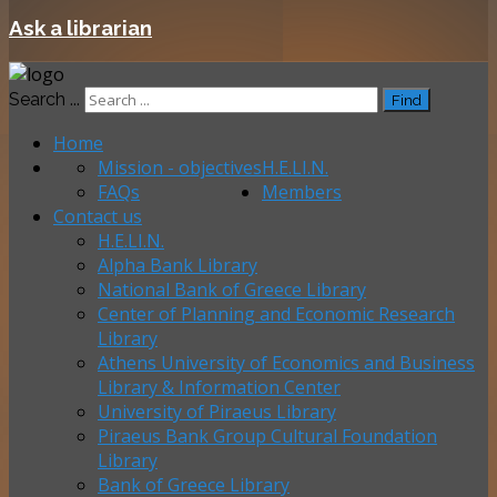
Ask a librarian
Search ...
Find
Home
Mission - objectives
H.E.LI.N.
FAQs
Members
Contact us
H.E.LI.N.
Alpha Bank Library
National Bank of Greece Library
Center of Planning and Economic Research
Library
Athens University of Economics and Business
Library & Information Center
University of Piraeus Library
Piraeus Bank Group Cultural Foundation
Library
Bank of Greece Library