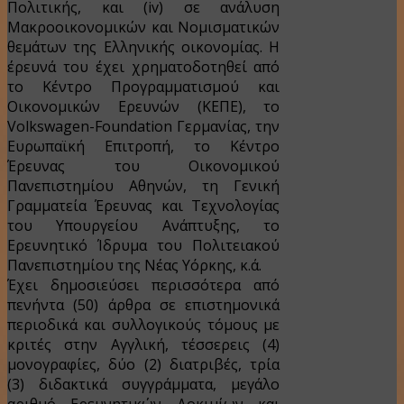
Πολιτικής, και (iv) σε ανάλυση
Μακροοικονομικών και Νομισματικών
θεμάτων της Ελληνικής οικονομίας. Η
έρευνά του έχει χρηματοδοτηθεί από
το Κέντρο Προγραμματισμού και
Οικονομικών Ερευνών (ΚΕΠΕ), το
Volkswagen-Foundation Γερμανίας, την
Ευρωπαϊκή Επιτροπή, το Κέντρο
Έρευνας του Οικονομικού
Πανεπιστημίου Αθηνών, τη Γενική
Γραμματεία Έρευνας και Τεχνολογίας
του Υπουργείου Ανάπτυξης, το
Ερευνητικό Ίδρυμα του Πολιτειακού
Πανεπιστημίου της Νέας Υόρκης, κ.ά.
Έχει δημοσιεύσει περισσότερα από
πενήντα (50) άρθρα σε επιστημονικά
περιοδικά και συλλογικούς τόμους με
κριτές στην Αγγλική, τέσσερεις (4)
μονογραφίες, δύο (2) διατριβές, τρία
(3) διδακτικά συγγράμματα, μεγάλο
αριθμό Eρευνητικών Δοκιμίων και