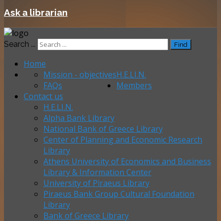
Ask a librarian
Search ...
Find
Home
Mission - objectives
H.E.LI.N.
FAQs
Members
Contact us
H.E.LI.N.
Alpha Bank Library
National Bank of Greece Library
Center of Planning and Economic Research
Library
Athens University of Economics and Business
Library & Information Center
University of Piraeus Library
Piraeus Bank Group Cultural Foundation
Library
Bank of Greece Library