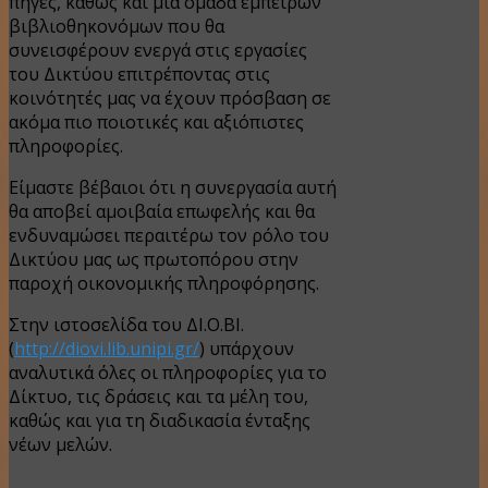
πηγές, καθώς και μια ομάδα έμπειρων
βιβλιοθηκονόμων που θα
συνεισφέρουν ενεργά στις εργασίες
του Δικτύου επιτρέποντας στις
κοινότητές μας να έχουν πρόσβαση σε
ακόμα πιο ποιοτικές και αξιόπιστες
πληροφορίες.
Είμαστε βέβαιοι ότι η συνεργασία αυτή
θα αποβεί αμοιβαία επωφελής και θα
ενδυναμώσει περαιτέρω τον ρόλο του
Δικτύου μας ως πρωτοπόρου στην
παροχή οικονομικής πληροφόρησης.
Στην ιστοσελίδα του ΔΙ.Ο.ΒΙ.
(
http://diovi.lib.unipi.gr/
) υπάρχουν
αναλυτικά όλες οι πληροφορίες για το
Δίκτυο, τις δράσεις και τα μέλη του,
καθώς και για τη διαδικασία ένταξης
νέων μελών.