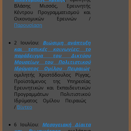
Βλάσης Μισσός, Ερευνητής
Κέντρου Προγραμματισμού και
Οικονομικών Ερευνών
/
Παρουσίαση
2 Ιουνίου:
Βιώσιμη ανάπτυξη
και τοπικές κοινωνίες: το
παράδειγμα του Δικτύου
Μουσείων του Πολιτιστικού
Ιδρύματος Ομίλου Πειραιώς
,
ομιλητής Χριστόδουλος Ρίγγας,
Προϊστάμενος της Υπηρεσίας
Ερευνητικών και Εκπαιδευτικών
Προγραμμάτων Πολιτιστικού
Ιδρύματος Ομίλου Πειραιώς
/
Βίντεο
6 Ιουλίου:
Μεσογειακή Δίαιτα
και Βιωσιμότητα
,
ομιλήτρια