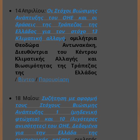
14 Απριλίου
:
Οι Στόχοι Βιώσιμης
Ανάπτυξης του ΟΗΕ και οι
δράσεις της Τράπεζας της
Ελλάδος για τον στόχο 13
Κλιματική αλλαγή
, ομιλήτρια
Θεοδώρα Αντωνακάκη,
Διευθύντρια του Κέντρου
Κλιματικής Αλλαγής και
Βιωσιμότητας της Τράπεζας
της Ελλάδος
/
Βίντεο
/
Παρουσίαση
18 Μαΐου:
Συζήτηση με αφορμή
τους Στόχους Βιώσιμης
Ανάπτυξης 1 (μηδενική
φτώχεια) και 10 (λιγότερες
ανισότητες) του ΟΗΕ. Δεδομένα
για την Ελλάδα της
οικονομικής κρίσης
,
ομιλητής