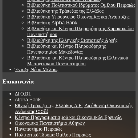
Βιβλιοθήκη Πολιτιστικού Ιδρύματος Ομίλου Πειραιώς
Βιβλιοθήκη της Τράπεζας της Ελλάδος
Βιβλιοθήκη Υπουργείου Οικονομίας και Ανάπτυξης
Βιβλιοθήκη Alpha Bank
Βιβλιοθήκη και Κέντρο Πληροφόρησης Χαροκοπείου
Πανεπιστήμιου
Βιβλιοθήκη της Ελληνικής Στατιστικής Αρχής
Βιβλιοθήκη και Κέντρο Πληροφόρησης
Πανεπιστημίου Μακεδονίας
Βιβλιοθήκη και Κέντρο Πληροφόρησης Ελληνικού
Μεσογειακου Πανεπιστημίου
Ένταξη Νέου Μέλους
Επικοινωνία
ΔΙ.Ο.ΒΙ.
Alpha Bank
Εθνική Τράπεζα της Ελλάδος Α.Ε., Διεύθυνση Οικονομικής
Ανάλυσης (008)
Κέντρο Προγραμματισμού και Οικονομικών Ερευνών
Οικονομικό Πανεπιστήμιο Αθηνών
Πανεπιστήμιο Πειραιώς
Πολιτιστικό Ίδρυμα Ομίλου Πειραιώς