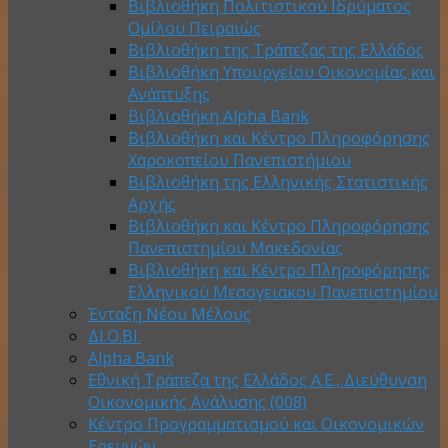
Βιβλιοθήκη Πολιτιστικού Ιδρύματος
Ομίλου Πειραιώς
Βιβλιοθήκη της Τράπεζας της Ελλάδος
Βιβλιοθήκη Υπουργείου Οικονομίας και
Ανάπτυξης
Βιβλιοθήκη Alpha Bank
Βιβλιοθήκη και Κέντρο Πληροφόρησης
Χαροκοπείου Πανεπιστήμιου
Βιβλιοθήκη της Ελληνικής Στατιστικής
Αρχής
Βιβλιοθήκη και Κέντρο Πληροφόρησης
Πανεπιστημίου Μακεδονίας
Βιβλιοθήκη και Κέντρο Πληροφόρησης
Ελληνικού Μεσογειακου Πανεπιστημίου
Ένταξη Νέου Μέλους
ΔΙ.Ο.ΒΙ.
Alpha Bank
Εθνική Τράπεζα της Ελλάδος Α.Ε., Διεύθυνση
Οικονομικής Ανάλυσης (008)
Κέντρο Προγραμματισμού και Οικονομικών
Ερευνών