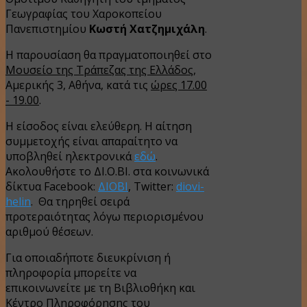
Γεωγραφίας του Χαροκοπείου
Πανεπιστημίου
Κωστή Χατζημιχάλη
.
Η παρουσίαση θα πραγματοποιηθεί στο
Μουσείο της Τράπεζας της Ελλάδος,
Αμερικής 3, Αθήνα, κατά τις
ώρες 17.00
- 19.00
.
Η είσοδος είναι ελεύθερη. Η αίτηση
συμμετοχής είναι απαραίτητο να
υποβληθεί ηλεκτρονικά
εδώ
.
Ακολουθήστε το ΔΙ.Ο.ΒΙ. στα κοινωνικά
δίκτυα Facebook:
ΔΙΟΒΙ
, Twitter:
diovi­
helin
. Θα τηρηθεί σειρά
προτεραιότητας λόγω περιορισμένου
αριθμού θέσεων.
Για οποιαδήποτε διευκρίνιση ή
πληροφορία μπορείτε να
επικοινωνείτε με τη Βιβλιοθήκη και
Κέντρο Πληροφόρησης του