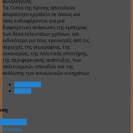
αλληλεγγύης.
Τα Τοπία της Κρίσης αποτελούν
απαραίτητο εργαλείο σε όσους και
όσες ενδιαφέρονται για μια
διαφορετική ανάγνωση της εμπειρίας
των δέκα τελευταίων χρόνων, και
ειδικότερα για τους ερευνητές από τις
περιοχές της γεωγραφίας, της
οικονομίας, της πολιτικής επιστήμης,
της περιφερειακής ανάπτυξης, των
πολιτισμικών σπουδών και της
ανάλυσης των κοινωνικών κινημάτων.
Προηγούμενο
Επόμενο
ωση
νακοινώσεις
κδηλώσεις