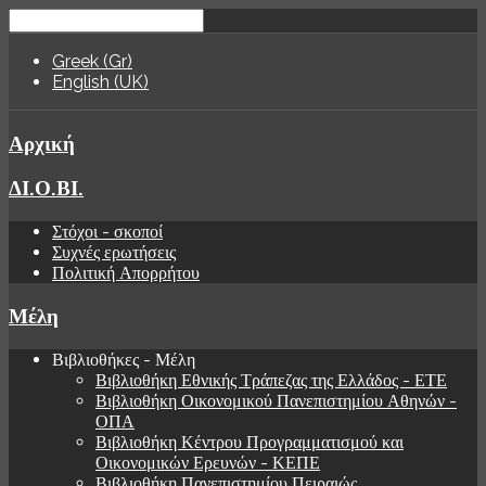
Greek (Gr)
English (UK)
Αρχική
ΔΙ.Ο.ΒΙ.
Στόχοι - σκοποί
Συχνές ερωτήσεις
Πολιτική Απορρήτου
Μέλη
Βιβλιοθήκες - Μέλη
Βιβλιοθήκη Εθνικής Τράπεζας της Ελλάδος - ΕΤΕ
Βιβλιοθήκη Οικονομικού Πανεπιστημίου Αθηνών -
ΟΠΑ
Βιβλιοθήκη Κέντρου Προγραμματισμού και
Οικονομικών Ερευνών - ΚΕΠΕ
Βιβλιοθήκη Πανεπιστημίου Πειραιώς