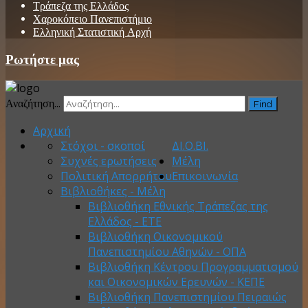
Τράπεζα της Ελλάδος
Χαροκόπειο Πανεπιστήμιο
Ελληνική Στατιστική Αρχή
Ρωτήστε μας
Αναζήτηση...
Find
Αρχική
Στόχοι - σκοποί
ΔΙ.Ο.ΒΙ.
Συχνές ερωτήσεις
Μέλη
Πολιτική Απορρήτου
Επικοινωνία
Βιβλιοθήκες - Μέλη
Βιβλιοθήκη Εθνικής Τράπεζας της
Ελλάδος - ΕΤΕ
Βιβλιοθήκη Οικονομικού
Πανεπιστημίου Αθηνών - ΟΠΑ
Βιβλιοθήκη Κέντρου Προγραμματισμού
και Οικονομικών Ερευνών - ΚΕΠΕ
Βιβλιοθήκη Πανεπιστημίου Πειραιώς