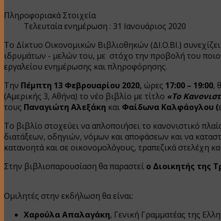
Πληροφοριακά Στοιχεία
Τελευταία ενημέρωση : 31 Ιανουάριος 2020
Το Δίκτυο Οικονομικών Βιβλιοθηκών (ΔΙ.Ο.ΒΙ.) συνεχίζ
ιδρυμάτων - μελών του, με στόχο την προβολή του ποιο
εργαλείου ενημέρωσης και πληροφόρησης.
Την
Πέμπτη 13 Φεβρουαρίου 2020,
ώρες
17:00 – 19:00
,
(Αμερικής 3, Αθήνα) το νέο βιβλίο με τίτλο
«Το Κανονιστ
τους
Παναγιώτη Αλεξάκη
και
Φαίδωνα Καλφάογλου (
Το βιβλίο στοχεύει να απλοποιήσει το κανονιστικό πλαί
διατάξεων, οδηγιών, νόμων και αποφάσεων και να καταστή
κατανοητά και σε οικονομολόγους, τραπεζικά στελέχη κα
Στην βιβλιοπαρουσίαση θα παραστεί
ο Διοικητής της Τ
Ομιλητές στην εκδήλωση θα είναι:
Χαρούλα Απαλαγάκη
, Γενική Γραμματέας της Ελλ