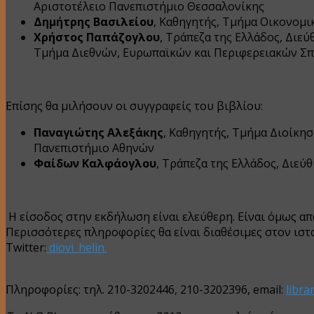
Αριστοτέλειο Πανεπιστήμιο Θεσσαλονίκης
Δημήτρης Βασιλείου
, Καθηγητής, Τμήμα Οικονομ
Χρήστος Παπάζογλου
, Τράπεζα της Ελλάδος, Διε
Τμήμα Διεθνών, Ευρωπαϊκών και Περιφερειακών Σπ
Επίσης θα μιλήσουν οι συγγραφείς του βιβλίου:
Παναγιώτης Αλεξάκης
, Καθηγητής, Τμήμα Διοίκη
Πανεπιστήμιο Αθηνών
Φαίδων Καλφάογλου
, Τράπεζα της Ελλάδος, Διε
Η είσοδος στην εκδήλωση είναι ελεύθερη. Είναι όμως α
Περισσότερες πληροφορίες θα είναι διαθέσιμες στον ιστο
Twitter:
diovi­_helin
.
Πληροφορίες: τηλ. 210-3202446, 210-3202396, email:
libr