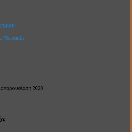
τημίου
υ Πειραιώς
λιοπαρουσίαση 2020
ών