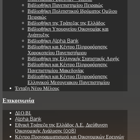
Βιβλιοθήκη Πανεπιστημίου Πειραιώς
Βιβλιοθήκη Πολιτιστικού Ιδρύματος Ομίλου
Πειραιώς
Βιβλιοθήκη της Τράπεζας της Ελλάδος
Βιβλιοθήκη Υπουργείου Οικονομίας και
Ανάπτυξης
Βιβλιοθήκη Alpha Bank
Βιβλιοθήκη και Κέντρο Πληροφόρησης
Χαροκοπείου Πανεπιστήμιου
Βιβλιοθήκη της Ελληνικής Στατιστικής Αρχής
Βιβλιοθήκη και Κέντρο Πληροφόρησης
Πανεπιστημίου Μακεδονίας
Βιβλιοθήκη και Κέντρο Πληροφόρησης
Ελληνικού Μεσογειακου Πανεπιστημίου
Ένταξη Νέου Μέλους
Επικοινωνία
ΔΙ.Ο.ΒΙ.
Alpha Bank
Εθνική Τράπεζα της Ελλάδος Α.Ε., Διεύθυνση
Οικονομικής Ανάλυσης (008)
Κέντρο Προγραμματισμού και Οικονομικών Ερευνών