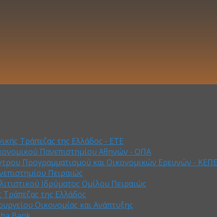
ικής Τράπεζας της Ελλάδος - ΕΤΕ
κονομικού Πανεπιστημίου Αθηνών - ΟΠΑ
ντρου Προγραμματισμού και Οικονομικών Ερευνών - ΚΕΠ
νεπιστημίου Πειραιώς
λιτιστικού Ιδρύματος Ομίλου Πειραιώς
ς Τράπεζας της Ελλάδος
ουργείου Οικονομίας και Ανάπτυξης
pha Bank