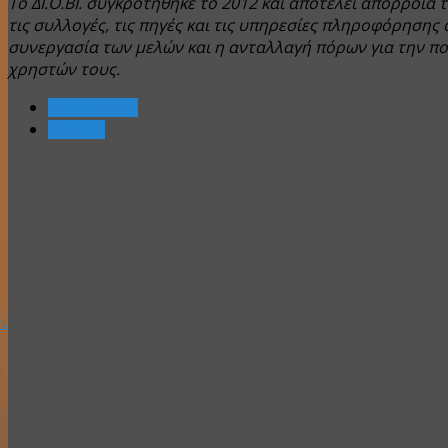
Το ΔΙ.Ο.ΒΙ. συγκροτήθηκε το 2012 και αποτελεί απόρροια
τις συλλογές, τις πηγές και τις υπηρεσίες πληροφόρησης
συνεργασία των μελών και η ανταλλαγή πόρων για την πο
χρηστών τους.
Προηγούμενο
Επόμενο
ι