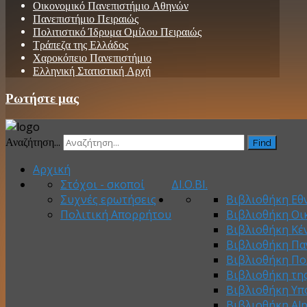
Οικονομικό Πανεπιστήμιο Αθηνών
Πανεπιστήμιο Πειραιώς
Πολιτιστικό Ίδρυμα Ομίλου Πειραιώς
Τράπεζα της Ελλάδος
Χαροκόπειο Πανεπιστήμιο
Ελληνική Στατιστική Αρχή
Ρωτήστε μας
Αναζήτηση...
Find
Αρχική
Στόχοι - σκοποί
ΔΙ.Ο.ΒΙ.
Συχνές ερωτήσεις
Βιβλιοθήκη Εθν
Πολιτική Απορρήτου
Βιβλιοθήκη Οι
Βιβλιοθήκη Κέ
Βιβλιοθήκη Πα
Βιβλιοθήκη Πο
Βιβλιοθήκη τη
Βιβλιοθήκη Υπ
Βιβλιοθήκη Al