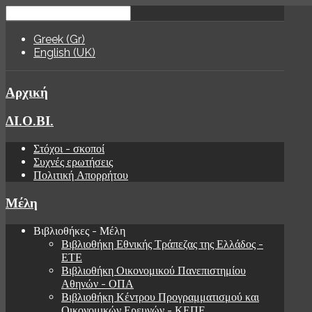
Greek (Gr)
English (UK)
Αρχική
ΔΙ.Ο.ΒΙ.
Στόχοι - σκοποί
Συχνές ερωτήσεις
Πολιτική Απορρήτου
Μέλη
Βιβλιοθήκες - Μέλη
Βιβλιοθήκη Εθνικής Τράπεζας της Ελλάδος -
ΕΤΕ
Βιβλιοθήκη Οικονομικού Πανεπιστημίου
Αθηνών - ΟΠΑ
Βιβλιοθήκη Κέντρου Προγραμματισμού και
Οικονομικών Ερευνών - ΚΕΠΕ