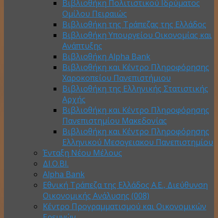
Βιβλιοθήκη Πολιτιστικού Ιδρύματος
Ομίλου Πειραιώς
Βιβλιοθήκη της Τράπεζας της Ελλάδος
Βιβλιοθήκη Υπουργείου Οικονομίας και
Ανάπτυξης
Βιβλιοθήκη Alpha Bank
Βιβλιοθήκη και Κέντρο Πληροφόρησης
Χαροκοπείου Πανεπιστήμιου
Βιβλιοθήκη της Ελληνικής Στατιστικής
Αρχής
Βιβλιοθήκη και Κέντρο Πληροφόρησης
Πανεπιστημίου Μακεδονίας
Βιβλιοθήκη και Κέντρο Πληροφόρησης
Ελληνικού Μεσογειακου Πανεπιστημίου
Ένταξη Νέου Μέλους
ΔΙ.Ο.ΒΙ.
Alpha Bank
Εθνική Τράπεζα της Ελλάδος Α.Ε., Διεύθυνση
Οικονομικής Ανάλυσης (008)
Κέντρο Προγραμματισμού και Οικονομικών
Ερευνών