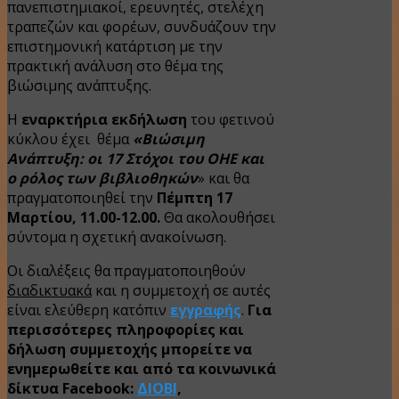
πανεπιστημιακοί, ερευνητές, στελέχη
τραπεζών και φορέων, συνδυάζουν την
επιστημονική κατάρτιση με την
πρακτική ανάλυση στο θέμα της
βιώσιμης ανάπτυξης.
Η
εναρκτήρια εκδήλωση
του φετινού
κύκλου έχει θέμα
«Βιώσιμη
Ανάπτυξη: οι 17 Στόχοι του ΟΗΕ και
ο ρόλος των βιβλιοθηκών
» και θα
πραγματοποιηθεί την
Πέμπτη 17
Μαρτίου, 11.00-12.00.
Θα ακολουθήσει
σύντομα η σχετική ανακοίνωση.
Οι διαλέξεις θα πραγματοποιηθούν
διαδικτυακά
και η συμμετοχή σε αυτές
είναι ελεύθερη κατόπιν
εγγραφής
.
Για
π
ερισσότερες πληροφορίες και
δήλωση συμμετοχής μπορείτε να
ενημερωθείτε και
από
τα
κοινωνικά
δίκτυα
Facebook:
ΔΙΟΒΙ
,