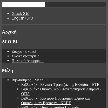
Greek (Gr)
English (UK)
Αρχική
ΔΙ.Ο.ΒΙ.
Στόχοι - σκοποί
Συχνές ερωτήσεις
Πολιτική Απορρήτου
Μέλη
Βιβλιοθήκες - Μέλη
Βιβλιοθήκη Εθνικής Τράπεζας της Ελλάδος - ΕΤΕ
Βιβλιοθήκη Οικονομικού Πανεπιστημίου Αθηνών -
ΟΠΑ
Βιβλιοθήκη Κέντρου Προγραμματισμού και
Οικονομικών Ερευνών - ΚΕΠΕ
Βιβλιοθήκη Πανεπιστημίου Πειραιώς