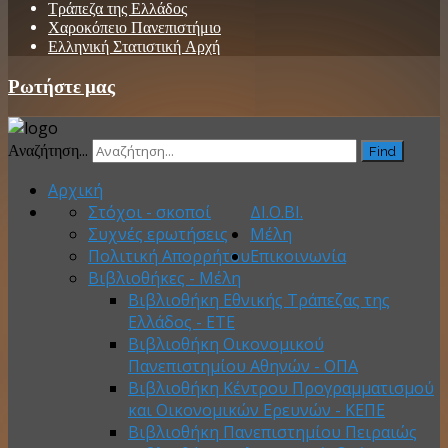
Τράπεζα της Ελλάδος
Χαροκόπειο Πανεπιστήμιο
Ελληνική Στατιστική Αρχή
Ρωτήστε μας
Αναζήτηση...
Find
Αρχική
Στόχοι - σκοποί
ΔΙ.Ο.ΒΙ.
Συχνές ερωτήσεις
Μέλη
Πολιτική Απορρήτου
Επικοινωνία
Βιβλιοθήκες - Μέλη
Βιβλιοθήκη Εθνικής Τράπεζας της
Ελλάδος - ΕΤΕ
Βιβλιοθήκη Οικονομικού
Πανεπιστημίου Αθηνών - ΟΠΑ
Βιβλιοθήκη Κέντρου Προγραμματισμού
και Οικονομικών Ερευνών - ΚΕΠΕ
Βιβλιοθήκη Πανεπιστημίου Πειραιώς