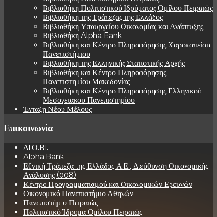
Βιβλιοθήκη Πολιτιστικού Ιδρύματος Ομίλου Πειραιώς
Βιβλιοθήκη της Τράπεζας της Ελλάδος
Βιβλιοθήκη Υπουργείου Οικονομίας και Ανάπτυξης
Βιβλιοθήκη Alpha Bank
Βιβλιοθήκη και Κέντρο Πληροφόρησης Χαροκοπείου
Πανεπιστήμιου
Βιβλιοθήκη της Ελληνικής Στατιστικής Αρχής
Βιβλιοθήκη και Κέντρο Πληροφόρησης
Πανεπιστημίου Μακεδονίας
Βιβλιοθήκη και Κέντρο Πληροφόρησης Ελληνικού
Μεσογειακου Πανεπιστημίου
Ένταξη Νέου Μέλους
Επικοινωνία
ΔΙ.Ο.ΒΙ.
Alpha Bank
Εθνική Τράπεζα της Ελλάδος Α.Ε., Διεύθυνση Οικονομικής
Ανάλυσης (008)
Κέντρο Προγραμματισμού και Οικονομικών Ερευνών
Οικονομικό Πανεπιστήμιο Αθηνών
Πανεπιστήμιο Πειραιώς
Πολιτιστικό Ίδρυμα Ομίλου Πειραιώς