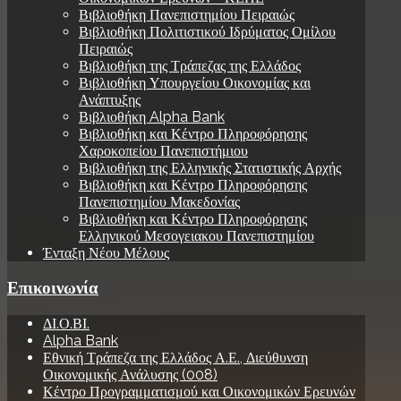
Βιβλιοθήκη Πανεπιστημίου Πειραιώς
Βιβλιοθήκη Πολιτιστικού Ιδρύματος Ομίλου
Πειραιώς
Βιβλιοθήκη της Τράπεζας της Ελλάδος
Βιβλιοθήκη Υπουργείου Οικονομίας και
Ανάπτυξης
Βιβλιοθήκη Alpha Bank
Βιβλιοθήκη και Κέντρο Πληροφόρησης
Χαροκοπείου Πανεπιστήμιου
Βιβλιοθήκη της Ελληνικής Στατιστικής Αρχής
Βιβλιοθήκη και Κέντρο Πληροφόρησης
Πανεπιστημίου Μακεδονίας
Βιβλιοθήκη και Κέντρο Πληροφόρησης
Ελληνικού Μεσογειακου Πανεπιστημίου
Ένταξη Νέου Μέλους
Επικοινωνία
ΔΙ.Ο.ΒΙ.
Alpha Bank
Εθνική Τράπεζα της Ελλάδος Α.Ε., Διεύθυνση
Οικονομικής Ανάλυσης (008)
Κέντρο Προγραμματισμού και Οικονομικών Ερευνών