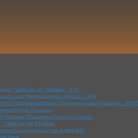
ικής Τράπεζας της Ελλάδος - ΕΤΕ
κονομικού Πανεπιστημίου Αθηνών - ΟΠΑ
ντρου Προγραμματισμού και Οικονομικών Ερευνών - ΚΕΠ
νεπιστημίου Πειραιώς
λιτιστικού Ιδρύματος Ομίλου Πειραιώς
ς Τράπεζας της Ελλάδος
ουργείου Οικονομίας και Ανάπτυξης
pha Bank