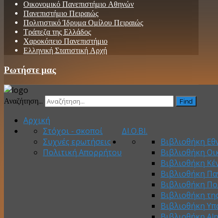
Οικονομικό Πανεπιστήμιο Αθηνών
Πανεπιστήμιο Πειραιώς
Πολιτιστικό Ίδρυμα Ομίλου Πειραιώς
Τράπεζα της Ελλάδος
Χαροκόπειο Πανεπιστήμιο
Ελληνική Στατιστική Αρχή
Ρωτήστε μας
Αναζήτηση...
Find
Αρχική
Στόχοι - σκοποί
ΔΙ.Ο.ΒΙ.
Συχνές ερωτήσεις
Βιβλιοθήκη Εθν
Πολιτική Απορρήτου
Βιβλιοθήκη Οι
Βιβλιοθήκη Κέ
Βιβλιοθήκη Πα
Βιβλιοθήκη Πο
Βιβλιοθήκη τη
Βιβλιοθήκη Υπ
Βιβλιοθήκη Al