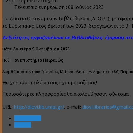
Πληροφοριακά Στοιχεία
Τελευταία ενημέρωση : 08 Ιούνιος 2023
Το Δίκτυο Οικονομικών Βιβλιοθηκών (ΔΙ.Ο.ΒΙ.), με αφορ
o
το Ευρωπαϊκό Έτος Δεξιοτήτων 2023, διοργανώνει το
3
Δεξιότητες εργαζομένων σε βιβλιοθήκες: έμφαση στ
Πότε:
Δευτέρα 9 Οκτωβρίου 2023
Πού:
Πανεπιστήμιο Πειραιώς
Αμφιθέατρο κεντρικού κτιρίου, Μ. Καραολή και Α. Δημητρίου 80, Πειρ
Θα χαρούμε πολύ να σας έχουμε μαζί μας!
Περισσότερες πληροφορίες θα ακολουθήσουν σύντομα.
URL:
http://diovi.lib.unipi.gr/
, e-mail:
diovi.libraries@gmail.
Προηγούμενο
Επόμενο