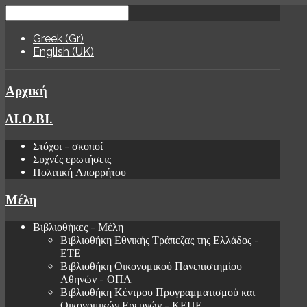
Greek (Gr)
English (UK)
Αρχική
ΔΙ.Ο.ΒΙ.
Στόχοι - σκοποί
Συχνές ερωτήσεις
Πολιτική Απορρήτου
Μέλη
Βιβλιοθήκες - Μέλη
Βιβλιοθήκη Εθνικής Τράπεζας της Ελλάδος -
ΕΤΕ
Βιβλιοθήκη Οικονομικού Πανεπιστημίου
Αθηνών - ΟΠΑ
Βιβλιοθήκη Κέντρου Προγραμματισμού και
Οικονομικών Ερευνών - ΚΕΠΕ