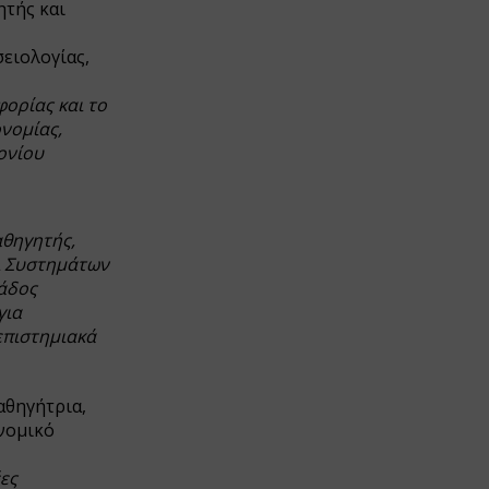
τής και
ειολογίας,
ορίας και το
νομίας,
ονίου
αθηγητής,
ι Συστημάτων
άδος
για
επιστημιακά
θηγήτρια,
νομικό
ες