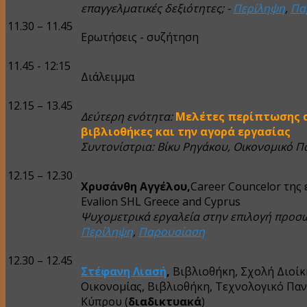
επαγγελματικές δεξιότητες; -
Περίληψη
,
Πα
11.30 – 11.45
Ερωτήσεις - συζήτηση
11.45 - 12:15
Διάλειμμα
12.15 – 13.45
Δεύτερη ενότητα:
Μελέτες περίπτωσης 
βιβλιοθήκες και την αγορά εργασίας
Συντονίστρια: Βίκυ Ρηγάκου, Οικονομικό Π
12.15 – 12.30
Χρυσάνθη
Αγγέλου
,
Career Councelor της 
Evalion SHL Greece and Cyprus
Ψυχομετρικά εργαλεία στην επιλογή προσω
Περίληψη
,
Παρουσίαση
12.30 – 12.45
Στέφανη Λιασή
,
Βιβλιοθήκη, Σχολή Διοίκ
Οικονομίας, Βιβλιοθήκη, Τεχνολογικό Πα
Κύπρου (
διαδικτυακά
)