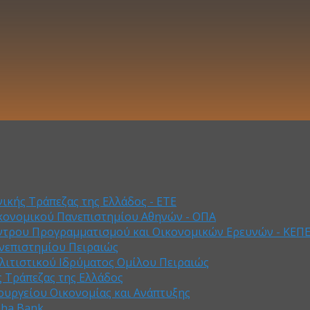
ικής Τράπεζας της Ελλάδος - ΕΤΕ
κονομικού Πανεπιστημίου Αθηνών - ΟΠΑ
ντρου Προγραμματισμού και Οικονομικών Ερευνών - ΚΕΠ
νεπιστημίου Πειραιώς
λιτιστικού Ιδρύματος Ομίλου Πειραιώς
ς Τράπεζας της Ελλάδος
ουργείου Οικονομίας και Ανάπτυξης
pha Bank