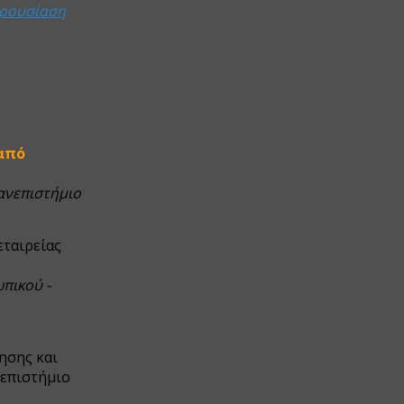
ρουσίαση
από
ανεπιστήμιο
εταιρείας
πικού -
ησης και
νεπιστήμιο