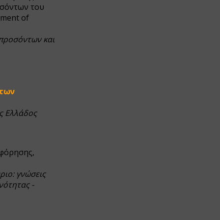
οσόντων του
pment of
προσόντων και
 των
ης Ελλάδος
φόρησης,
ριο: γνώσεις
νότητας -