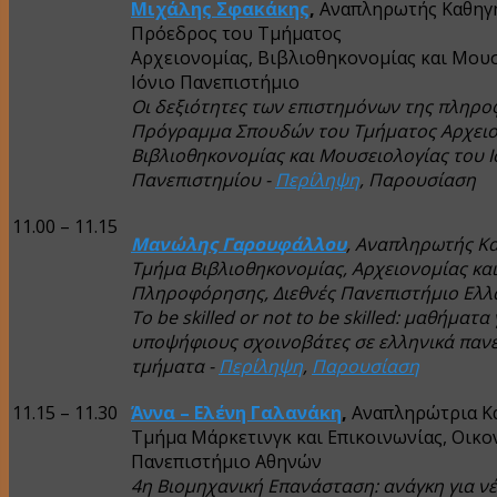
Μιχάλης Σφακάκης
,
Αναπληρωτής Καθηγη
Πρόεδρος του Τμήματος
Αρχειονομίας, Βιβλιοθηκονομίας και Μουσ
Ιόνιο Πανεπιστήμιο
Οι δεξιότητες των επιστημόνων της πληροφ
Πρόγραμμα Σπουδών του Τμήματος Αρχειο
Βιβλιοθηκονομίας και Μουσειολογίας του Ι
Πανεπιστημίου -
Περίληψη
, Παρουσίαση
11.00 – 11.15
Μανώλης Γαρουφάλλου
, Αναπληρωτής Κ
Τμήμα Βιβλιοθηκονομίας, Αρχειονομίας κα
Πληροφόρησης, Διεθνές Πανεπιστήμιο Ελλ
To be skilled or not to be skilled: μαθήματα 
υποψήφιους σχοινοβάτες σε ελληνικά παν
τμήματα -
Περίληψη
,
Παρουσίαση
11.15 – 11.30
Άννα – Ελένη Γαλανάκη
,
Αναπληρώτρια Κα
Τμήμα Μάρκετινγκ και Επικοινωνίας, Οικο
Πανεπιστήμιο Αθηνών
4η Βιομηχανική Επανάσταση: ανάγκη για νέ