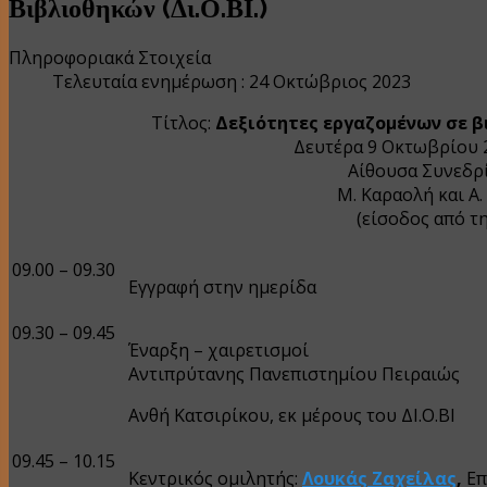
Βιβλιοθηκών (Δι.Ο.ΒΙ.)
Πληροφοριακά Στοιχεία
Τελευταία ενημέρωση : 24 Οκτώβριος 2023
Τίτλος:
Δεξιότητες εργαζομένων σε β
Δευτέρα 9 Οκτωβρίου 2
Αίθουσα Συνεδρ
Μ. Καραολή και Α
(είσοδος από τ
09.00 – 09.30
Εγγραφή στην ημερίδα
09.30 – 09.45
Έναρξη – χαιρετισμοί
Αντιπρύτανης Πανεπιστημίου Πειραιώς
Ανθή Κατσιρίκου, εκ μέρους του ΔΙ.Ο.ΒΙ
09.45 – 10.15
Κεντρικός ομιλητής:
Λουκάς Ζαχείλας
,
Επ