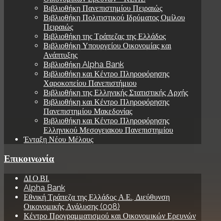
Βιβλιοθήκη Πανεπιστημίου Πειραιώς
Βιβλιοθήκη Πολιτιστικού Ιδρύματος Ομίλου
Πειραιώς
Βιβλιοθήκη της Τράπεζας της Ελλάδος
Βιβλιοθήκη Υπουργείου Οικονομίας και
Ανάπτυξης
Βιβλιοθήκη Alpha Bank
Βιβλιοθήκη και Κέντρο Πληροφόρησης
Χαροκοπείου Πανεπιστήμιου
Βιβλιοθήκη της Ελληνικής Στατιστικής Αρχής
Βιβλιοθήκη και Κέντρο Πληροφόρησης
Πανεπιστημίου Μακεδονίας
Βιβλιοθήκη και Κέντρο Πληροφόρησης
Ελληνικού Μεσογειακου Πανεπιστημίου
Ένταξη Νέου Μέλους
Επικοινωνία
ΔΙ.Ο.ΒΙ.
Alpha Bank
Εθνική Τράπεζα της Ελλάδος Α.Ε., Διεύθυνση
Οικονομικής Ανάλυσης (008)
Κέντρο Προγραμματισμού και Οικονομικών Ερευνών