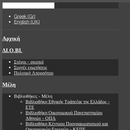
Greek (Gr)
English (UK)
Αρχική
ΔΙ.Ο.ΒΙ.
Στόχοι - σκοποί
Συχνές ερωτήσεις
Πολιτική Απορρήτου
Μέλη
Βιβλιοθήκες - Μέλη
Βιβλιοθήκη Εθνικής Τράπεζας της Ελλάδος -
ΕΤΕ
Βιβλιοθήκη Οικονομικού Πανεπιστημίου
Αθηνών - ΟΠΑ
Βιβλιοθήκη Κέντρου Προγραμματισμού και
Οικονομικών Ερευνών - ΚΕΠΕ