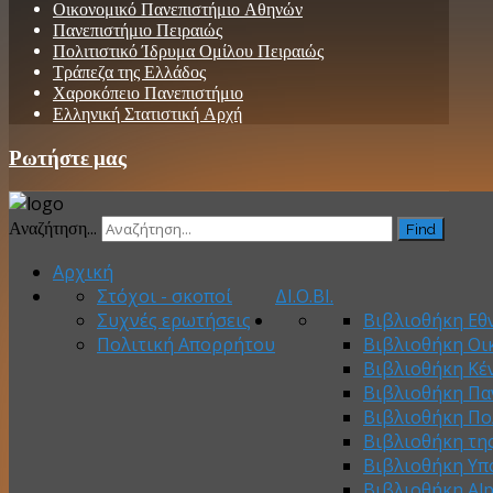
Οικονομικό Πανεπιστήμιο Αθηνών
Πανεπιστήμιο Πειραιώς
Πολιτιστικό Ίδρυμα Ομίλου Πειραιώς
Τράπεζα της Ελλάδος
Χαροκόπειο Πανεπιστήμιο
Ελληνική Στατιστική Αρχή
Ρωτήστε μας
Αναζήτηση...
Find
Αρχική
Στόχοι - σκοποί
ΔΙ.Ο.ΒΙ.
Συχνές ερωτήσεις
Βιβλιοθήκη Εθν
Πολιτική Απορρήτου
Βιβλιοθήκη Οι
Βιβλιοθήκη Κέ
Βιβλιοθήκη Πα
Βιβλιοθήκη Πο
Βιβλιοθήκη τη
Βιβλιοθήκη Υπ
Βιβλιοθήκη Al