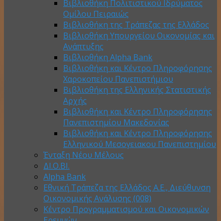
Βιβλιοθήκη Πολιτιστικού Ιδρύματος
Ομίλου Πειραιώς
Βιβλιοθήκη της Τράπεζας της Ελλάδος
Βιβλιοθήκη Υπουργείου Οικονομίας και
Ανάπτυξης
Βιβλιοθήκη Alpha Bank
Βιβλιοθήκη και Κέντρο Πληροφόρησης
Χαροκοπείου Πανεπιστήμιου
Βιβλιοθήκη της Ελληνικής Στατιστικής
Αρχής
Βιβλιοθήκη και Κέντρο Πληροφόρησης
Πανεπιστημίου Μακεδονίας
Βιβλιοθήκη και Κέντρο Πληροφόρησης
Ελληνικού Μεσογειακου Πανεπιστημίου
Ένταξη Νέου Μέλους
ΔΙ.Ο.ΒΙ.
Alpha Bank
Εθνική Τράπεζα της Ελλάδος Α.Ε., Διεύθυνση
Οικονομικής Ανάλυσης (008)
Κέντρο Προγραμματισμού και Οικονομικών
Ερευνών