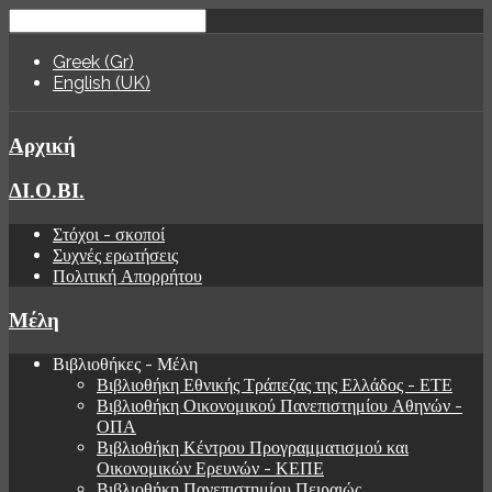
Greek (Gr)
English (UK)
Αρχική
ΔΙ.Ο.ΒΙ.
Στόχοι - σκοποί
Συχνές ερωτήσεις
Πολιτική Απορρήτου
Μέλη
Βιβλιοθήκες - Μέλη
Βιβλιοθήκη Εθνικής Τράπεζας της Ελλάδος - ΕΤΕ
Βιβλιοθήκη Οικονομικού Πανεπιστημίου Αθηνών -
ΟΠΑ
Βιβλιοθήκη Κέντρου Προγραμματισμού και
Οικονομικών Ερευνών - ΚΕΠΕ
Βιβλιοθήκη Πανεπιστημίου Πειραιώς