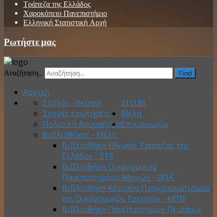
Τράπεζα της Ελλάδος
Χαροκόπειο Πανεπιστήμιο
Ελληνική Στατιστική Αρχή
Ρωτήστε μας
Αναζήτηση...
Find
Αρχική
Στόχοι - σκοποί
ΔΙ.Ο.ΒΙ.
Συχνές ερωτήσεις
Μέλη
Πολιτική Απορρήτου
Επικοινωνία
Βιβλιοθήκες - Μέλη
Βιβλιοθήκη Εθνικής Τράπεζας της
Ελλάδος - ΕΤΕ
Βιβλιοθήκη Οικονομικού
Πανεπιστημίου Αθηνών - ΟΠΑ
Βιβλιοθήκη Κέντρου Προγραμματισμού
και Οικονομικών Ερευνών - ΚΕΠΕ
Βιβλιοθήκη Πανεπιστημίου Πειραιώς