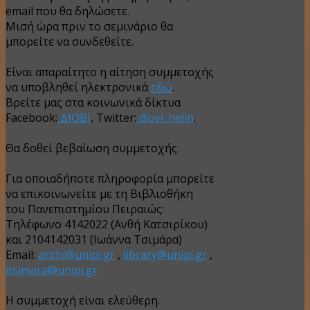
email που θα δηλώσετε.
Μισή ώρα πριν το σεμινάριο θα
μπορείτε να συνδεθείτε.
Είναι απαραίτητο η αίτηση συμμετοχής
να υποβληθεί ηλεκτρονικά
εδώ
.
Βρείτε μας στα κοινωνικά δίκτυα
Facebook:
ΔΙΟΒΙ
, Twitter:
diovi_helin
.
Θα δοθεί βεβαίωση συμμετοχής.
Για οποιαδήποτε πληροφορία μπορείτε
να επικοινωνείτε με τη Βιβλιοθήκη
του Πανεπιστημίου Πειραιώς:
Τηλέφωνο 4142022 (Ανθή Κατσιρίκου)
και 2104142031 (Ιωάννα Τσιμάρα)
Email:
anthi@unipi.gr
,
library@unipi.gr
,
itsimara@unipi.gr
Η συμμετοχή είναι ελεύθερη.