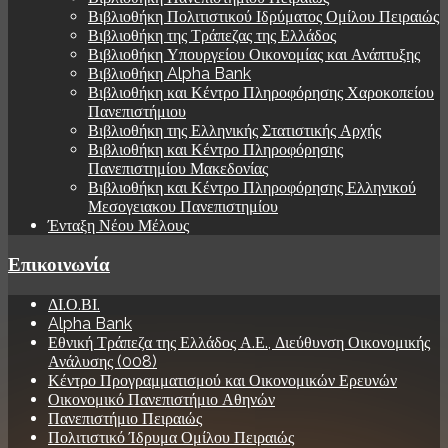
Βιβλιοθήκη Πολιτιστικού Ιδρύματος Ομίλου Πειραιώς
Βιβλιοθήκη της Τράπεζας της Ελλάδος
Βιβλιοθήκη Υπουργείου Οικονομίας και Ανάπτυξης
Βιβλιοθήκη Alpha Bank
Βιβλιοθήκη και Κέντρο Πληροφόρησης Χαροκοπείου
Πανεπιστήμιου
Βιβλιοθήκη της Ελληνικής Στατιστικής Αρχής
Βιβλιοθήκη και Κέντρο Πληροφόρησης
Πανεπιστημίου Μακεδονίας
Βιβλιοθήκη και Κέντρο Πληροφόρησης Ελληνικού
Μεσογειακου Πανεπιστημίου
Ένταξη Νέου Μέλους
Επικοινωνία
ΔΙ.Ο.ΒΙ.
Alpha Bank
Εθνική Τράπεζα της Ελλάδος Α.Ε., Διεύθυνση Οικονομικής
Ανάλυσης (008)
Κέντρο Προγραμματισμού και Οικονομικών Ερευνών
Οικονομικό Πανεπιστήμιο Αθηνών
Πανεπιστήμιο Πειραιώς
Πολιτιστικό Ίδρυμα Ομίλου Πειραιώς