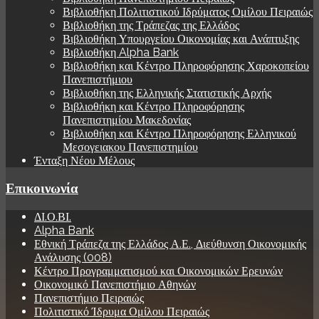
Βιβλιοθήκη Πολιτιστικού Ιδρύματος Ομίλου Πειραιώς
Βιβλιοθήκη της Τράπεζας της Ελλάδος
Βιβλιοθήκη Υπουργείου Οικονομίας και Ανάπτυξης
Βιβλιοθήκη Alpha Bank
Βιβλιοθήκη και Κέντρο Πληροφόρησης Χαροκοπείου
Πανεπιστήμιου
Βιβλιοθήκη της Ελληνικής Στατιστικής Αρχής
Βιβλιοθήκη και Κέντρο Πληροφόρησης
Πανεπιστημίου Μακεδονίας
Βιβλιοθήκη και Κέντρο Πληροφόρησης Ελληνικού
Μεσογειακου Πανεπιστημίου
Ένταξη Νέου Μέλους
Επικοινωνία
ΔΙ.Ο.ΒΙ.
Alpha Bank
Εθνική Τράπεζα της Ελλάδος Α.Ε., Διεύθυνση Οικονομικής
Ανάλυσης (008)
Κέντρο Προγραμματισμού και Οικονομικών Ερευνών
Οικονομικό Πανεπιστήμιο Αθηνών
Πανεπιστήμιο Πειραιώς
Πολιτιστικό Ίδρυμα Ομίλου Πειραιώς