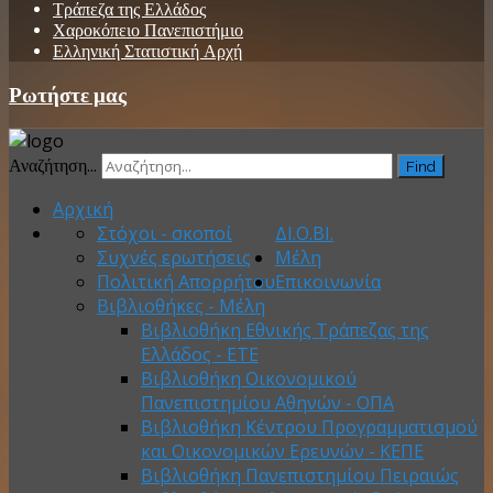
Τράπεζα της Ελλάδος
Χαροκόπειο Πανεπιστήμιο
Ελληνική Στατιστική Αρχή
Ρωτήστε μας
Αναζήτηση...
Find
Αρχική
Στόχοι - σκοποί
ΔΙ.Ο.ΒΙ.
Συχνές ερωτήσεις
Μέλη
Πολιτική Απορρήτου
Επικοινωνία
Βιβλιοθήκες - Μέλη
Βιβλιοθήκη Εθνικής Τράπεζας της
Ελλάδος - ΕΤΕ
Βιβλιοθήκη Οικονομικού
Πανεπιστημίου Αθηνών - ΟΠΑ
Βιβλιοθήκη Κέντρου Προγραμματισμού
και Οικονομικών Ερευνών - ΚΕΠΕ
Βιβλιοθήκη Πανεπιστημίου Πειραιώς