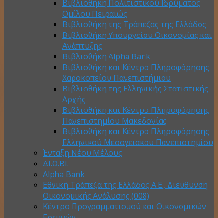
Βιβλιοθήκη Πολιτιστικού Ιδρύματος
Ομίλου Πειραιώς
Βιβλιοθήκη της Τράπεζας της Ελλάδος
Βιβλιοθήκη Υπουργείου Οικονομίας και
Ανάπτυξης
Βιβλιοθήκη Alpha Bank
Βιβλιοθήκη και Κέντρο Πληροφόρησης
Χαροκοπείου Πανεπιστήμιου
Βιβλιοθήκη της Ελληνικής Στατιστικής
Αρχής
Βιβλιοθήκη και Κέντρο Πληροφόρησης
Πανεπιστημίου Μακεδονίας
Βιβλιοθήκη και Κέντρο Πληροφόρησης
Ελληνικού Μεσογειακου Πανεπιστημίου
Ένταξη Νέου Μέλους
ΔΙ.Ο.ΒΙ.
Alpha Bank
Εθνική Τράπεζα της Ελλάδος Α.Ε., Διεύθυνση
Οικονομικής Ανάλυσης (008)
Κέντρο Προγραμματισμού και Οικονομικών
Ερευνών