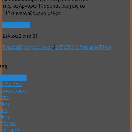
της, κα Αργυρώ Τζορμπατζάκη ως το
ο
11
συνεργαζόμενο μέλος!
Περισσότερα...
Σελίδα 2 από 21
Έναρξη
Προηγούμενο
1
2
3
4
5
6
7
8
9
10
Επόμενο
Τέλος
ωση
νακοινώσεις
κδηλώσεις
ημοσιεύματα
hoto
llery
ideo
llery
ρήσιμοι
ύνδεσμοι