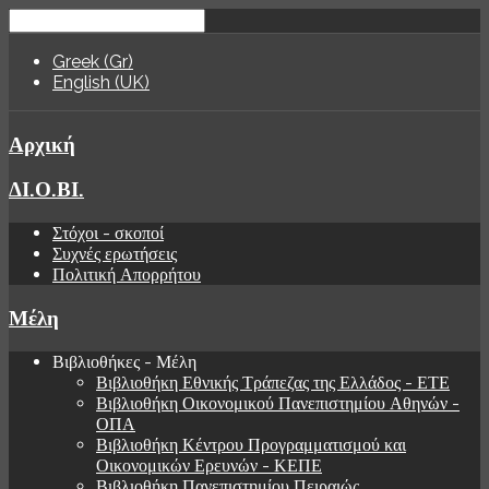
Greek (Gr)
English (UK)
Αρχική
ΔΙ.Ο.ΒΙ.
Στόχοι - σκοποί
Συχνές ερωτήσεις
Πολιτική Απορρήτου
Μέλη
Βιβλιοθήκες - Μέλη
Βιβλιοθήκη Εθνικής Τράπεζας της Ελλάδος - ΕΤΕ
Βιβλιοθήκη Οικονομικού Πανεπιστημίου Αθηνών -
ΟΠΑ
Βιβλιοθήκη Κέντρου Προγραμματισμού και
Οικονομικών Ερευνών - ΚΕΠΕ
Βιβλιοθήκη Πανεπιστημίου Πειραιώς