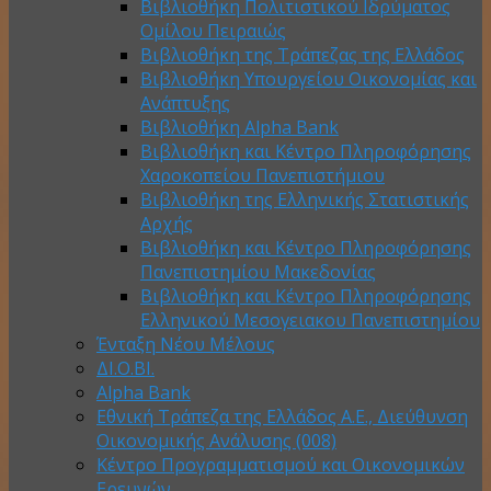
Βιβλιοθήκη Πολιτιστικού Ιδρύματος
Ομίλου Πειραιώς
Βιβλιοθήκη της Τράπεζας της Ελλάδος
Βιβλιοθήκη Υπουργείου Οικονομίας και
Ανάπτυξης
Βιβλιοθήκη Alpha Bank
Βιβλιοθήκη και Κέντρο Πληροφόρησης
Χαροκοπείου Πανεπιστήμιου
Βιβλιοθήκη της Ελληνικής Στατιστικής
Αρχής
Βιβλιοθήκη και Κέντρο Πληροφόρησης
Πανεπιστημίου Μακεδονίας
Βιβλιοθήκη και Κέντρο Πληροφόρησης
Ελληνικού Μεσογειακου Πανεπιστημίου
Ένταξη Νέου Μέλους
ΔΙ.Ο.ΒΙ.
Alpha Bank
Εθνική Τράπεζα της Ελλάδος Α.Ε., Διεύθυνση
Οικονομικής Ανάλυσης (008)
Κέντρο Προγραμματισμού και Οικονομικών
Ερευνών