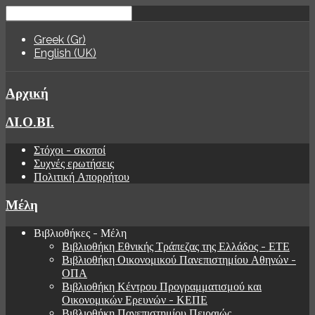
Greek (Gr)
English (UK)
Αρχική
ΔΙ.Ο.ΒΙ.
Στόχοι - σκοποί
Συχνές ερωτήσεις
Πολιτική Απορρήτου
Μέλη
Βιβλιοθήκες - Μέλη
Βιβλιοθήκη Εθνικής Τράπεζας της Ελλάδος - ΕΤΕ
Βιβλιοθήκη Οικονομικού Πανεπιστημίου Αθηνών -
ΟΠΑ
Βιβλιοθήκη Κέντρου Προγραμματισμού και
Οικονομικών Ερευνών - ΚΕΠΕ
Βιβλιοθήκη Πανεπιστημίου Πειραιώς