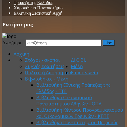
Τράπεζα της Ελλάδος
Χαροκόπειο Πανεπιστήμιο
Ελληνική Στατιστική Αρχή
Ρωτήστε μας
Αναζήτηση...
Find
Αρχική
Στόχοι - σκοποί
ΔΙ.Ο.ΒΙ.
Συχνές ερωτήσεις
Μέλη
Πολιτική Απορρήτου
Επικοινωνία
Βιβλιοθήκες - Μέλη
Βιβλιοθήκη Εθνικής Τράπεζας της
Ελλάδος - ΕΤΕ
Βιβλιοθήκη Οικονομικού
Πανεπιστημίου Αθηνών - ΟΠΑ
Βιβλιοθήκη Κέντρου Προγραμματισμού
και Οικονομικών Ερευνών - ΚΕΠΕ
Βιβλιοθήκη Πανεπιστημίου Πειραιώς