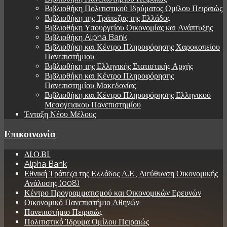
Βιβλιοθήκη Πολιτιστικού Ιδρύματος Ομίλου Πειραιώς
Βιβλιοθήκη της Τράπεζας της Ελλάδος
Βιβλιοθήκη Υπουργείου Οικονομίας και Ανάπτυξης
Βιβλιοθήκη Alpha Bank
Βιβλιοθήκη και Κέντρο Πληροφόρησης Χαροκοπείου
Πανεπιστήμιου
Βιβλιοθήκη της Ελληνικής Στατιστικής Αρχής
Βιβλιοθήκη και Κέντρο Πληροφόρησης
Πανεπιστημίου Μακεδονίας
Βιβλιοθήκη και Κέντρο Πληροφόρησης Ελληνικού
Μεσογειακου Πανεπιστημίου
Ένταξη Νέου Μέλους
Επικοινωνία
ΔΙ.Ο.ΒΙ.
Alpha Bank
Εθνική Τράπεζα της Ελλάδος Α.Ε., Διεύθυνση Οικονομικής
Ανάλυσης (008)
Κέντρο Προγραμματισμού και Οικονομικών Ερευνών
Οικονομικό Πανεπιστήμιο Αθηνών
Πανεπιστήμιο Πειραιώς
Πολιτιστικό Ίδρυμα Ομίλου Πειραιώς