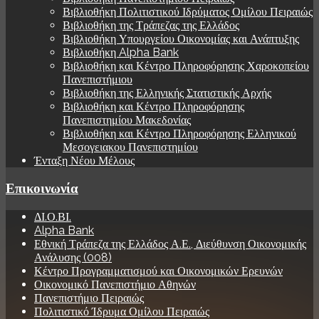
Βιβλιοθήκη Πολιτιστικού Ιδρύματος Ομίλου Πειραιώς
Βιβλιοθήκη της Τράπεζας της Ελλάδος
Βιβλιοθήκη Υπουργείου Οικονομίας και Ανάπτυξης
Βιβλιοθήκη Alpha Bank
Βιβλιοθήκη και Κέντρο Πληροφόρησης Χαροκοπείου
Πανεπιστήμιου
Βιβλιοθήκη της Ελληνικής Στατιστικής Αρχής
Βιβλιοθήκη και Κέντρο Πληροφόρησης
Πανεπιστημίου Μακεδονίας
Βιβλιοθήκη και Κέντρο Πληροφόρησης Ελληνικού
Μεσογειακου Πανεπιστημίου
Ένταξη Νέου Μέλους
Επικοινωνία
ΔΙ.Ο.ΒΙ.
Alpha Bank
Εθνική Τράπεζα της Ελλάδος Α.Ε., Διεύθυνση Οικονομικής
Ανάλυσης (008)
Κέντρο Προγραμματισμού και Οικονομικών Ερευνών
Οικονομικό Πανεπιστήμιο Αθηνών
Πανεπιστήμιο Πειραιώς
Πολιτιστικό Ίδρυμα Ομίλου Πειραιώς