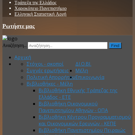
Τράπεζα της Ελλάδος
Χαροκόπειο Πανεπιστήμιο
Ελληνική Στατιστική Αρχή
Ρωτήστε μας
Αναζήτηση...
Find
Αρχική
Στόχοι - σκοποί
ΔΙ.Ο.ΒΙ.
Συχνές ερωτήσεις
Μέλη
Πολιτική Απορρήτου
Επικοινωνία
Βιβλιοθήκες - Μέλη
Βιβλιοθήκη Εθνικής Τράπεζας της
Ελλάδος - ΕΤΕ
Βιβλιοθήκη Οικονομικού
Πανεπιστημίου Αθηνών - ΟΠΑ
Βιβλιοθήκη Κέντρου Προγραμματισμού
και Οικονομικών Ερευνών - ΚΕΠΕ
Βιβλιοθήκη Πανεπιστημίου Πειραιώς