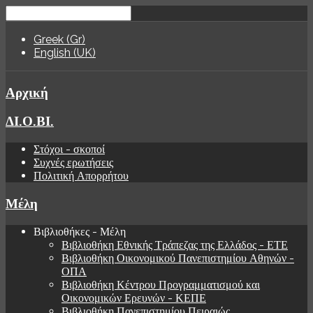
Greek (Gr)
English (UK)
Αρχική
ΔΙ.Ο.ΒΙ.
Στόχοι - σκοποί
Συχνές ερωτήσεις
Πολιτική Απορρήτου
Μέλη
Βιβλιοθήκες - Μέλη
Βιβλιοθήκη Εθνικής Τράπεζας της Ελλάδος - ΕΤΕ
Βιβλιοθήκη Οικονομικού Πανεπιστημίου Αθηνών -
ΟΠΑ
Βιβλιοθήκη Κέντρου Προγραμματισμού και
Οικονομικών Ερευνών - ΚΕΠΕ
Βιβλιοθήκη Πανεπιστημίου Πειραιώς