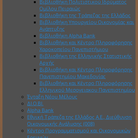
Βιβλιοθήκη Πολιτιστικού Ιδρύματος
Ομίλου Πειραιώς
Βιβλιοθήκη της Τράπεζας της Ελλάδος
Βιβλιοθήκη Υπουργείου Οικονομίας και
Ανάπτυξης
Βιβλιοθήκη Alpha Bank
Βιβλιοθήκη και Κέντρο Πληροφόρησης
Χαροκοπείου Πανεπιστήμιου
Βιβλιοθήκη της Ελληνικής Στατιστικής
Αρχής
Βιβλιοθήκη και Κέντρο Πληροφόρησης
Πανεπιστημίου Μακεδονίας
Βιβλιοθήκη και Κέντρο Πληροφόρησης
Ελληνικού Μεσογειακου Πανεπιστημίου
Ένταξη Νέου Μέλους
ΔΙ.Ο.ΒΙ.
Alpha Bank
Εθνική Τράπεζα της Ελλάδος Α.Ε., Διεύθυνση
Οικονομικής Ανάλυσης (008)
Κέντρο Προγραμματισμού και Οικονομικών
Ερευνών