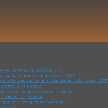
ικής Τράπεζας της Ελλάδος - ΕΤΕ
κονομικού Πανεπιστημίου Αθηνών - ΟΠΑ
ντρου Προγραμματισμού και Οικονομικών Ερευνών - ΚΕΠ
νεπιστημίου Πειραιώς
λιτιστικού Ιδρύματος Ομίλου Πειραιώς
ς Τράπεζας της Ελλάδος
ουργείου Οικονομίας και Ανάπτυξης
pha Bank