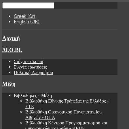
Greek (Gr)
English (UK)
Αρχική
ΔΙ.Ο.ΒΙ.
Στόχοι - σκοποί
Συχνές ερωτήσεις
Πολιτική Απορρήτου
Μέλη
Βιβλιοθήκες - Μέλη
Βιβλιοθήκη Εθνικής Τράπεζας της Ελλάδος -
ΕΤΕ
Βιβλιοθήκη Οικονομικού Πανεπιστημίου
Αθηνών - ΟΠΑ
Βιβλιοθήκη Κέντρου Προγραμματισμού και
Οικονομικών Ερευνών - ΚΕΠΕ