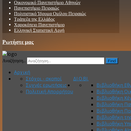
Οικονομικό Πανεπιστήμιο Αθηνών
Πανεπιστήμιο Πειραιώς
Πολιτιστικό Ίδρυμα Ομίλου Πειραιώς
Τράπεζα της Ελλάδος
Χαροκόπειο Πανεπιστήμιο
Ελληνική Στατιστική Αρχή
Ρωτήστε μας
Αναζήτηση...
Find
Αρχική
Στόχοι - σκοποί
ΔΙ.Ο.ΒΙ.
Συχνές ερωτήσεις
Βιβλιοθήκη Εθν
Πολιτική Απορρήτου
Βιβλιοθήκη Οι
Βιβλιοθήκη Κέ
Βιβλιοθήκη Πα
Βιβλιοθήκη Πο
Βιβλιοθήκη τη
Βιβλιοθήκη Υπ
Βιβλιοθήκη Al