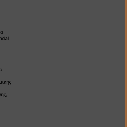
να
cial
ο
μικής
ης,