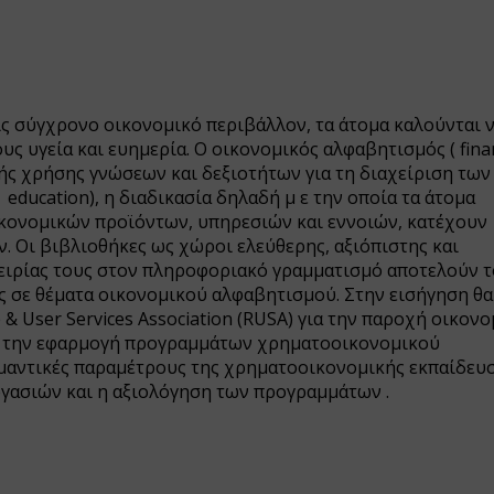
ς σύγχρονο οικονομικό περιβάλλον, τα άτομα καλούνται 
 υγεία και ευημερία. Ο οικονομικός αλφαβητισμός ( finan
κής χρήσης γνώσεων και δεξιοτήτων για τη διαχείριση των
education), η διαδικασία δηλαδή μ ε την οποία τα άτομα
κονομικών προϊόντων, υπηρεσιών και εννοιών, κατέχουν
. Οι βιβλιοθήκες ως χώροι ελεύθερης, αξιόπιστης και
ειρίας τους στον πληροφοριακό γραμματισμό αποτελούν τ
 σε θέματα οικονομικού αλφαβητισμού. Στην εισήγηση θα
& User Services Association (RUSA) για την παροχή οικονο
ς σ την εφαρμογή προγραμμάτων χρηματοοικονομικού
ημαντικές παραμέτρους της χρηματοοικονομικής εκπαίδευσ
ργασιών και η αξιολόγηση των προγραμμάτων .